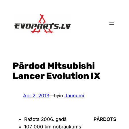
Skip
to
content
Pārdod Mitsubishi
Lancer Evolution IX
Apr 2, 2013
—
in
Jaunumi
by
Ražota 2006. gadā
PĀRDOTS
107 000 km nobraukums