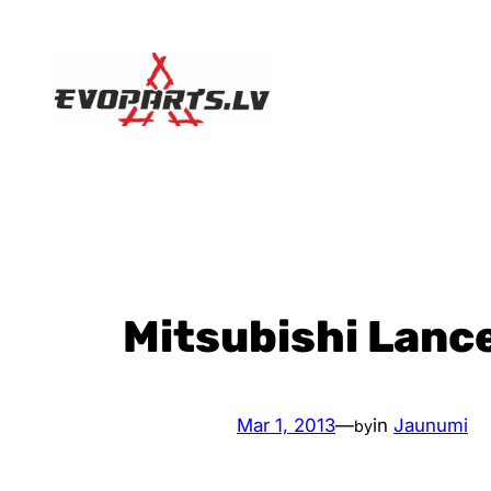
Skip
to
content
Mitsubishi Lance
Mar 1, 2013
—
in
Jaunumi
by