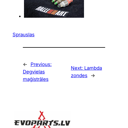
Sprauslas
←
Previous:
Next:
Lambda
Degvielas
zondes
→
maģistrāles