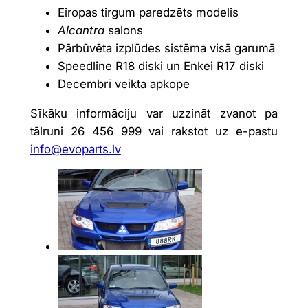
Eiropas tirgum paredzēts modelis
Alcantra
salons
Pārbūvēta izplūdes sistēma visā garumā
Speedline R18 diski un Enkei R17 diski
Decembrī veikta apkope
Sīkāku informāciju var uzzināt zvanot pa
tālruni 26 456 999 vai rakstot uz e-pastu
info@evoparts.lv