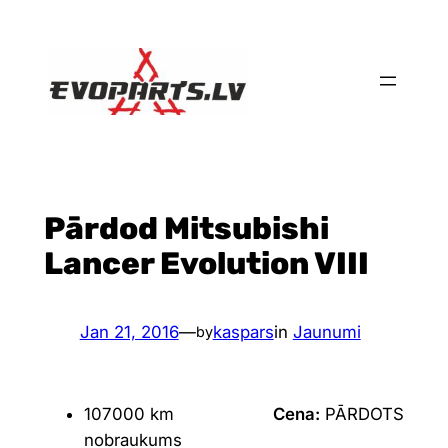
Skip
to
content
Pārdod Mitsubishi
Lancer Evolution VIII
Jan 21, 2016
—
kaspars
in
Jaunumi
by
107000 km
Cena:
PĀRDOTS
nobraukums