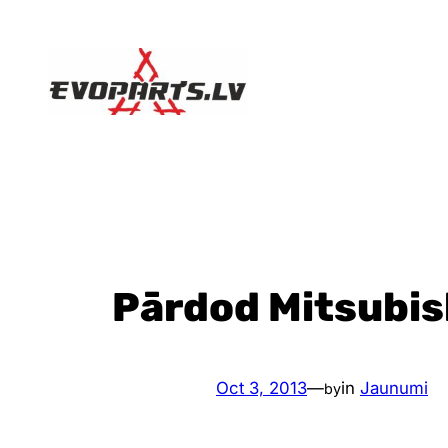
Skip
to
content
Pārdod Mitsubish
Oct 3, 2013
—
in
Jaunumi
by