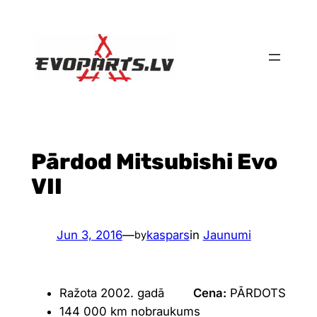
Skip
to
content
Pārdod Mitsubishi Evo
VII
Jun 3, 2016
—
kaspars
in
Jaunumi
by
Ražota 2002. gadā
Cena:
PĀRDOTS
144 000 km nobraukums