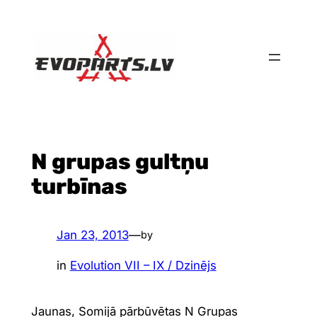
Skip
to
content
N grupas gultņu
turbīnas
Jan 23, 2013
—
by
in
Evolution VII – IX / Dzinējs
Jaunas, Somijā pārbūvētas N Grupas