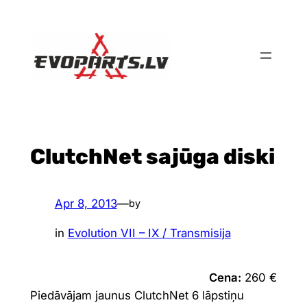
Skip
to
content
ClutchNet sajūga diski
Apr 8, 2013
—
by
in
Evolution VII – IX / Transmisija
Cena:
260 €
Piedāvājam jaunus ClutchNet 6 lāpstiņu