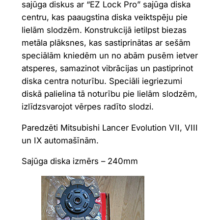
sajūga diskus ar “EZ Lock Pro” sajūga diska
centru, kas paaugstina diska veiktspēju pie
lielām slodzēm. Konstrukcijā ietilpst biezas
metāla plāksnes, kas sastiprinātas ar sešām
speciālām kniedēm un no abām pusēm ietver
atsperes, samazinot vibrācijas un pastiprinot
diska centra noturību. Speciāli iegriezumi
diskā palielina tā noturību pie lielām slodzēm,
izlīdzsvarojot vērpes radīto slodzi.
Paredzēti Mitsubishi Lancer Evolution VII, VIII
un IX automašīnām.
Sajūga diska izmērs – 240mm