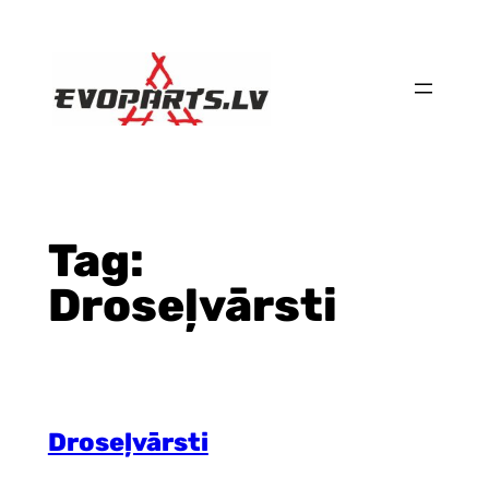
Skip
to
content
Tag:
Droseļvārsti
Droseļvārsti