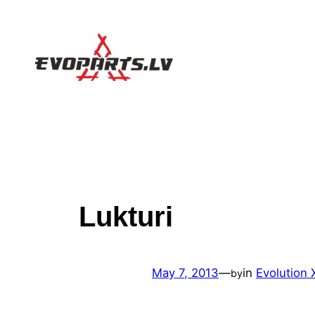
Skip
to
content
Lukturi
May 7, 2013
—
in
Evolution 
by