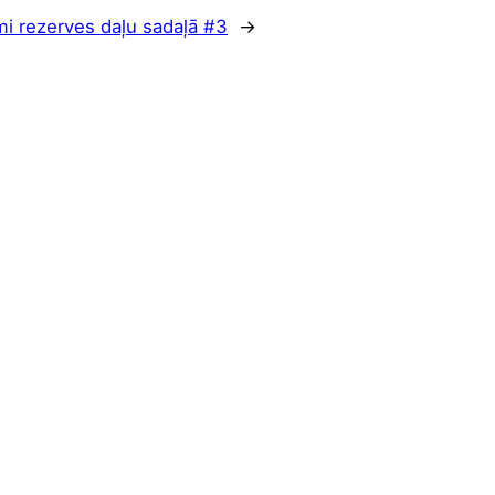
i rezerves daļu sadaļā #3
→